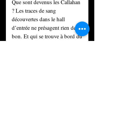
Que sont devenus les Callahan
? Les traces de sang
découvertes dans le hall
d’entrée ne présagent rien de
bon. Et qui se trouve à bord du
voilier de la star ?
Huit jours d’enquête. Huit
jours d’Enfer… Nous n’avions
qu’une idée en tête : retrouver
les Callahan vivants. Mais
nous ne savions pas… Nous
n’imaginions pas… Car, déjà,
sur l’île de Skye, les démons se
jouaient de nous…
Inspecteur Sweeney - Police
criminelle d'Edimbourg