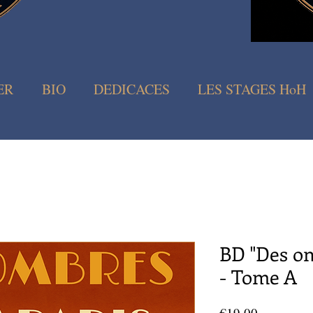
ER
BIO
DEDICACES
LES STAGES HoH
BD "Des om
- Tome A
Prix
€19.00