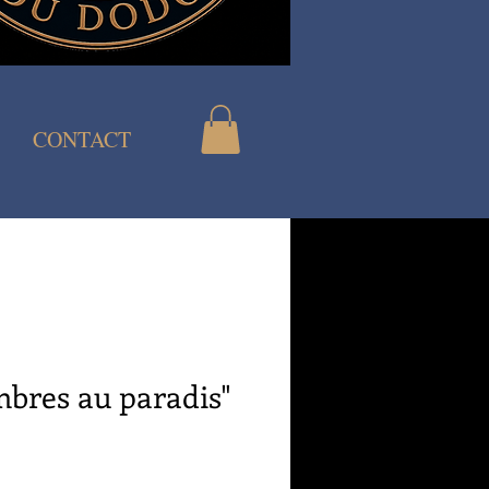
CONTACT
bres au paradis"